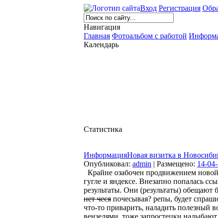
Вход
Регистрация
Обра
Навигация
Главная
Фотоальбом с работой
Информа
Календарь
Статистика
Информация
Новая визитка в Новосиби
Опубликовал:
admin
| Размещено:
14-04-
Крайне озабочен продвижением ново
гугле и яндексе.
Внезапно попалась ссы
результаты. Они (результаты) обещаю
нет чеся
почесывая? репы, будет спрашив
что-то приварить, наладить полезный 
вензелями, тоже запростецки надыбают 