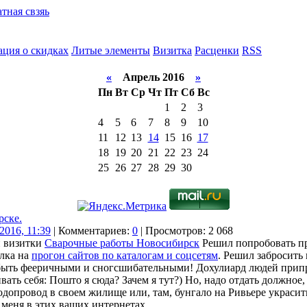
тная свзяь
ция о скидках
Литые элементы
Визитка
Расценки
RSS
«
Апрель 2016
»
Пн
Вт
Ср
Чт
Пт
Сб
Вс
1
2
3
4
5
6
7
8
9
10
11
12
13
14
15
16
17
18
19
20
21
22
23
24
25
26
27
28
29
30
рске.
2016, 11:39
| Комментариев:
0
| Просмотров: 2 068
й визитки
Сварочные работы Новосибирск
Решил попробовать п
лка на
прогон сайтов по каталогам и соцсетям
. Решил забросить
т быть фееричными и сногсшибательными! Дохулиард людей прип
ать себя: Пошто я сюда? Зачем я тут?) Но, надо отдать должное,
водопровод в своем жилище или, там, бунгало на Ривьере украс
меня в этих ваших интернетах.