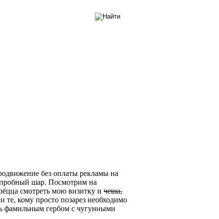
родвижение без оплаты рекламы на
 пробный шар. Посмотрим на
рёцца смотреть мою визитку и
чеша,
 и те, кому просто позарез необходимо
ить фамильным гербом с чугунными