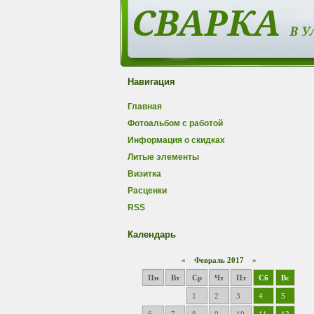
Навигация
Главная
Фотоальбом с работой
Информация о скидках
Литые элементы
Визитка
Расценки
RSS
Календарь
«
Февраль 2017
»
Пн
Вт
Ср
Чт
Пт
Сб
Вс
1
2
3
4
5