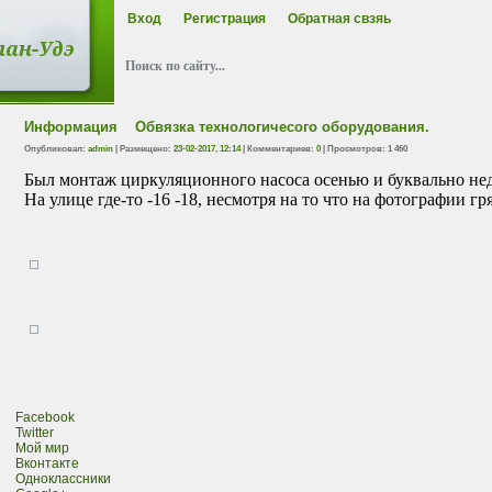
Вход
Регистрация
Обратная свзяь
Информация
Обвязка технологичесого оборудования.
Опубликовал:
admin
| Размещено:
23-02-2017, 12:14
| Комментариев:
0
| Просмотров: 1 460
Был монтаж циркуляционного насоса осенью и буквально не
На улице где-то -16 -18, несмотря на то что на фотографии гря
Facebook
Twitter
Мой мир
Вконтакте
Одноклассники