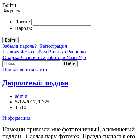
Войти
Закрыть
Логин:
Пароль:
Войти
Забыли пароль?
|
Регистрация
Главная
Фотоальбом
Визитка
Расценки
Сварка
Сварочные работы в Улан-Удэ
Найти
Полная версия сайта
Дюралевый поддон
admin
5-12-2017, 17:25
1 510
Информация
Намедни привезли мне фотогеничный, алюминевый
поддон . Сделал пару фоточек. Правда сначала я его