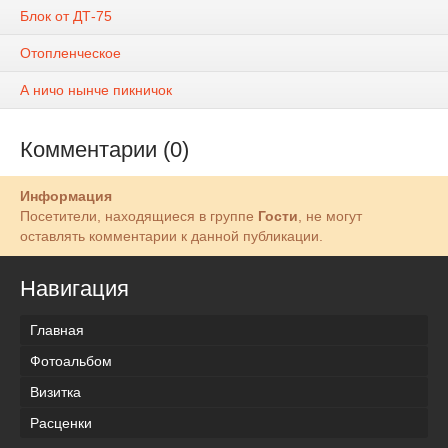
Блок от ДТ-75
Отопленческое
А ничо нынче пикничок
Комментарии (0)
Информация
Посетители, находящиеся в группе
Гости
, не могут
оставлять комментарии к данной публикации.
Навигация
Главная
Фотоальбом
Визитка
Расценки